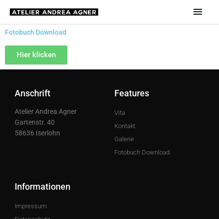
Zum
Hau
Inhalt
springen
Fotobuch Download
Hier klicken
Anschrift
Features
Atelier Andrea Agner
Vita
Gartenstr. 40
Kontakt
58636 Iserlohn
Galerie
Fotobuch Download
Informationen
Impressum