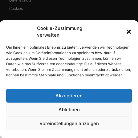
Datenschutz
Cookies
Cookie-Zustimmung
Social Media
verwalten
F
I
a
n
Um Ihnen ein optimales Erlebnis zu bieten, verwenden wir Technologien
c
s
wie Cookies, um Geräteinformationen zu speichern bzw. darauf
e
t
b
a
zuzugreifen. Wenn Sie diesen Technologien zustimmen, können wir
o
g
Daten wie das Surfverhalten oder eindeutige IDs auf dieser Website
o
r
verarbeiten. Wenn Sie Ihre Zustimmung nicht erteilen oder zurückziehen,
k
a
-
m
können bestimmte Merkmale und Funktionen beeinträchtigt werden.
f
© 2026 Andrea Agner. Alle Rechte vorbehalten.
Akzeptieren
Powered by nipkowmedia.
Ablehnen
Voreinstellungen anzeigen